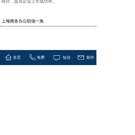
路径，提高企业上市成功率。
上海商务办公职场一角
首页
免费
短信
邮件
西安商务办公职场一角
版权所有 © 上海控本企业管理有限公司
公司总部地址：上海市浦东南路528号北塔16层
陕西地址：西安市高新区绿地都市之门D座11楼
美国总部：印地安纳州奥西恩市北杰弗逊路215号
企业邮箱：office@worldfh.com